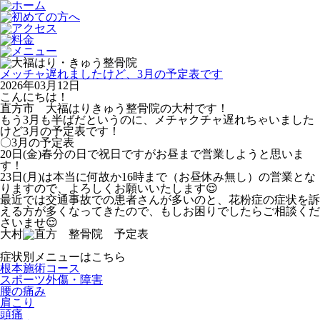
メッチャ遅れましたけど、3月の予定表です
2026年03月12日
こんにちは！
直方市 大福はりきゅう整骨院の大村です！
もう3月も半ばだというのに、メチャクチャ遅れちゃいました
けど3月の予定表です！
〇3月の予定表
20日(金)春分の日で祝日ですがお昼まで営業しようと思いま
す！
23日(月)は本当に何故か16時まで（お昼休み無し）の営業とな
りますので、よろしくお願いいたします😌
最近では交通事故での患者さんが多いのと、花粉症の症状を訴
える方が多くなってきたので、もしお困りでしたらご相談くだ
さいませ😌
大村
症状別メニューはこちら
根本施術コース
スポーツ外傷・障害
腰の痛み
肩こり
頭痛