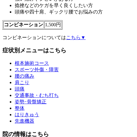
捻挫などのケガを早く良くしたい方
頭痛や四十肩、ギックリ腰でお悩みの方
コンビネーション
1,500円
コンビネーションについては
こちら▼
症状別メニューはこちら
根本施術コース
スポーツ外傷・障害
腰の痛み
肩こり
頭痛
交通事故・むち打ち
姿勢･骨盤矯正
整体
はりきゅう
先進機器
院の情報はこちら