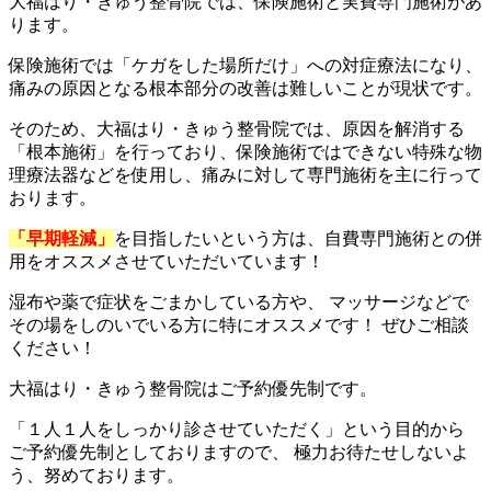
大福はり・きゅう整骨院では、
保険施術
と
実費専門施術
があ
ります。
保険施術では
「ケガをした場所だけ」への対症療法
になり、
痛みの原因となる根本部分の改善は難しいことが現状です。
そのため、大福はり・きゅう整骨院では、原因を解消する
「根本施術」を行っており、保険施術ではできない
特殊な物
理療法器
などを使用し、痛みに対して専門施術を主に行って
おります。
「早期軽減」
を目指したいという方は、自費専門施術との併
用をオススメさせていただいています！
湿布や薬で症状をごまかしている方や、 マッサージなどで
その場をしのいでいる方に特にオススメです！ ぜひご相談
ください！
大福はり・きゅう整骨院はご予約優先制です。
「１人１人をしっかり診させていただく」という目的から
ご予約優先制としておりますので、 極力お待たせしないよ
う、努めております。