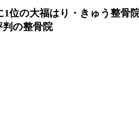
に1位の大福はり・きゅう整骨
評判の整骨院