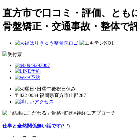
直方市で口コミ・評価、とも
骨盤矯正・交通事故・整体で
〒822-0034 福岡県直方市山部287
仕事と全然関係無い話です(‘_’)