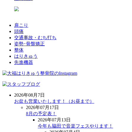
肩こり
頭痛
交通事故・むち打ち
姿勢･骨盤矯正
整体
はりきゅう
先進機器
2026年08月7日
お盆も営業いたします！（お昼まで）
2026年07月17日
8月の予定表！
2026年07月13日
今年も脇田で音楽フェスやります！