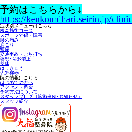
予約はこちらから↓
https://kenkounihari.seirin.jp/clin
症状別メニューはこちら
根本施術コース
スポーツ外傷・障害
腰の痛み
肩こり
頭痛
交通事故・むち打ち
姿勢･骨盤矯正
整体
はりきゅう
先進機器
院の情報はこちら
はじめての方へ
アクセス・料金
予約方法について
スタッフブログ（施術事例･お知らせ）
スタッフ紹介