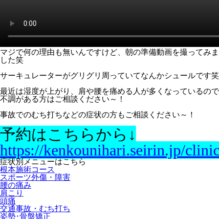
マジで何の理由も無いんですけど、朝の準備動画を撮ってみま
した笑
サーキュレーターがグリグリ周っていてなんかシュールです笑
最近は湿度が上がり、肩や腰を痛める人が多くなっているので
不調がある方はご相談ください～！
事故でのむち打ちなどの症状の方もご相談ください～！
予約はこちらから↓
https://kenkounihari.seirin.jp/clin
症状別メニューはこちら
根本施術コース
スポーツ外傷・障害
腰の痛み
肩こり
頭痛
交通事故・むち打ち
姿勢･骨盤矯正